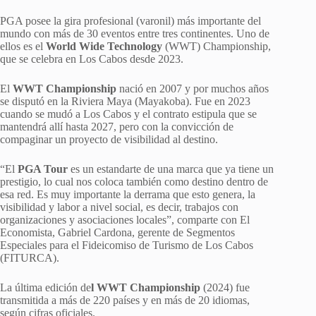
PGA posee la gira profesional (varonil) más importante del
mundo con más de 30 eventos entre tres continentes. Uno de
ellos es el
World Wide Technology
(WWT) Championship,
que se celebra en Los Cabos desde 2023.
El
WWT Championship
nació en 2007 y por muchos años
se disputó en la Riviera Maya (Mayakoba). Fue en 2023
cuando se mudó a Los Cabos y el contrato estipula que se
mantendrá allí hasta 2027, pero con la convicción de
compaginar un proyecto de visibilidad al destino.
“El
PGA Tour
es un estandarte de una marca que ya tiene un
prestigio, lo cual nos coloca también como destino dentro de
esa red. Es muy importante la derrama que esto genera, la
visibilidad y labor a nivel social, es decir, trabajos con
organizaciones y asociaciones locales”, comparte con El
Economista, Gabriel Cardona, gerente de Segmentos
Especiales para el Fideicomiso de Turismo de Los Cabos
(FITURCA).
La última edición de
l WWT Championship
(2024) fue
transmitida a más de 220 países y en más de 20 idiomas,
según cifras oficiales.