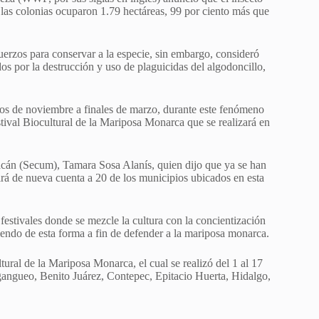
 las colonias ocuparon 1.79 hectáreas, 99 por ciento más que
uerzos para conservar a la especie, sin embargo, consideró
os por la destrucción y uso de plaguicidas del algodoncillo,
ios de noviembre a finales de marzo, durante este fenómeno
stival Biocultural de la Mariposa Monarca que se realizará en
oacán (Secum), Tamara Sosa Alanís, quien dijo que ya se han
rá de nueva cuenta a 20 de los municipios ubicados en esta
estivales donde se mezcle la cultura con la concientización
siendo de esta forma a fin de defender a la mariposa monarca.
ural de la Mariposa Monarca, el cual se realizó del 1 al 17
gangueo, Benito Juárez, Contepec, Epitacio Huerta, Hidalgo,