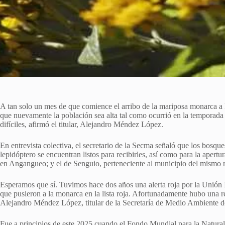
A tan solo un mes de que comience el arribo de la mariposa monarca 
que nuevamente la población sea alta tal como ocurrió en la temporad
difíciles, afirmó el titular, Alejandro Méndez López.
En entrevista colectiva, el secretario de la Secma señaló que los bosqu
lepidóptero se encuentran listos para recibirles, así como para la aper
en Angangueo; y el de Senguio, perteneciente al municipio del mismo
Esperamos que sí. Tuvimos hace dos años una alerta roja por la Unión
que pusieron a la monarca en la lista roja. Afortunadamente hubo una 
Alejandro Méndez López, titular de la Secretaría de Medio Ambiente 
Fue a principios de este 2025 cuando el Fondo Mundial para la Natural