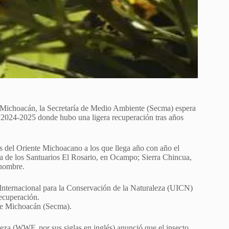
a Michoacán, la Secretaría de Medio Ambiente (Secma) espera
a 2024-2025 donde hubo una ligera recuperación tras años
es del Oriente Michoacano a los que llega año con año el
tura de los Santuarios El Rosario, en Ocampo; Sierra Chincua,
 nombre.
 Internacional para la Conservación de la Naturaleza (UICN)
recuperación.
de Michoacán (Secma).
eza (WWF, por sus siglas en inglés) anunció que el insecto