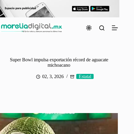
Saltar
al
contenido
Super Bowl impulsa exportación récord de aguacate
michoacano
02, 3, 2026
Estatal